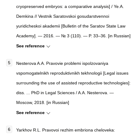
cryopreserved embryos: a comparative analysis] / Ye.A.
Demkina // Vestnik Saratovskoi gosudarstvennoi
yuridicheskoi akademii [Bulletin of the Saratov State Law
Academy]. — 2016. — № 3 (110). — P. 33–36. [in Russian]
See reference
Nesterova A.A. Pravovie problemi ispolzovaniya
vspomogatelnikh reproduktivnikh tekhnologii [Legal issues
surrounding the use of assisted reproductive technologies]:
diss. ... PhD in Legal Sciences / A.A. Nesterova. —
Moscow, 2018. [in Russian]
See reference
Yarkhov R.L. Pravovoi rezhim embriona cheloveka: