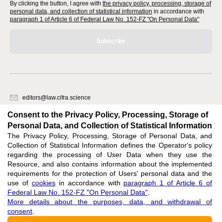
By clicking the button, I agree with
the privacy policy, processing, storage of
personal data, and collection of statistical information
in accordance with
paragraph 1 of Article 6 of Federal Law No. 152-FZ "On Personal Data"
Subscribe
editors@law.cifra.science
620066, Sverdlovsk region, Yekaterinburg, st. Akademicheskaya, 11A,
Consent to the Privacy Policy, Processing, Storage of
office 1.
Personal Data, and Collection of Statistical Information
The Privacy Policy, Processing, Storage of Personal Data, and
Feedback
Collection of Statistical Information defines the Operator's policy
regarding the processing of User Data when they use the
Resource, and also contains information about the implemented
requirements for the protection of Users' personal data and the
use of
cookies
in accordance with
paragraph 1 of Article 6 of
Federal Law No. 152-FZ "On Personal Data"
.
Support
:
editors@law.cifra.science
More details about the purposes, data, and withdrawal of
consent
.
ISSN 3034-1574 (ONLINE),
DOI: 10.60797/LAW.3034-1574, null