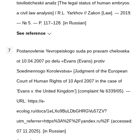
tsivilisticheskii analiz [The legal status of human embryos:
a civil law analysis] / R.L. Yarkhov // Zakon [Law]. — 2019.
— № 5. — P. 117–128. [in Russian]
See reference
Postanovlenie Yevropeiskogo suda po pravam cheloveka
ot 10.04.2007 po delu «Evans (Evans) protiv
Soedinennogo Korolevstva» [Judgment of the European
Court of Human Rights of 10 April 2007 in the case of
'Evans v. the United Kingdom'] (complaint № 6339/05). —
URL: https://e-
ecolog.ru/docs/1eLXo9BuLDbGHRGVu57ZV?
utm_referrer=https%3A%2F%2Fyandex.ru%2F (accessed:
07.11.2025). [in Russian]