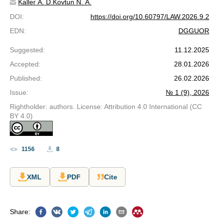
Kaller A. D.
Kovtun N. A.
DOI
:
https://doi.org/10.60797/LAW.2026.9.2
EDN
:
DGGUOR
Suggested
:
11.12.2025
Accepted
:
28.01.2026
Published
:
26.02.2026
Issue
:
№ 1 (9), 2026
Rightholder: authors. License: Attribution 4.0 International (CC
BY 4.0)
1156
8
XML
PDF
Cite
Share
: